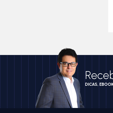
Rece
DICAS, EBOO