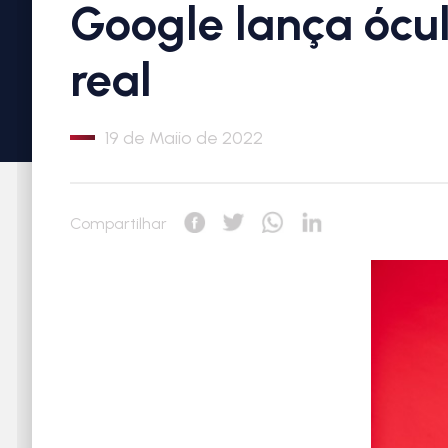
Google lança ócu
real
19 de Maiio de 2022
Compartilhar